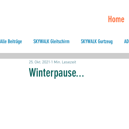
Home
Alle Beiträge
SKYWALK Gleitschirm
SKYWALK Gurtzeug
AD
25. Okt. 2021
1 Min. Lesezeit
Hike & Fly
Allgemeines
XC
Tandem
Hike and F
Winterpause...