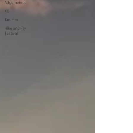
Allgemeines
XC
Tandem
Hike and Fly
Testival