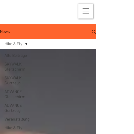
News
Hike & Fly
Alle Beiträge
SKYWALK
Gleitschirm
SKYWALK
Gurtzeug
ADVANCE
Gleitschirm
ADVANCE
Gurtzeug
Veranstaltung
Hike & Fly