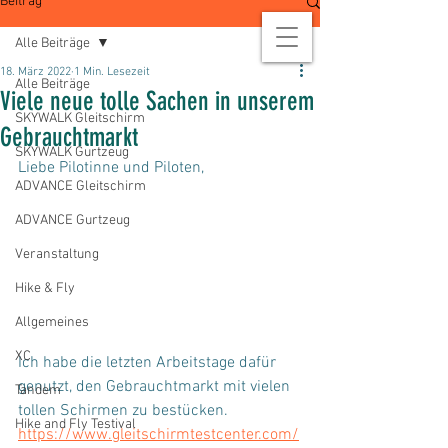
Beitrag
Alle Beiträge
18. März 2022
1 Min. Lesezeit
Alle Beiträge
Viele neue tolle Sachen in unserem
SKYWALK Gleitschirm
Gebrauchtmarkt
SKYWALK Gurtzeug
Liebe Pilotinne und Piloten,
ADVANCE Gleitschirm
ADVANCE Gurtzeug
Veranstaltung
Hike & Fly
Allgemeines
XC
Ich habe die letzten Arbeitstage dafür 
genutzt, den Gebrauchtmarkt mit vielen 
Tandem
tollen Schirmen zu bestücken. 
Hike and Fly Testival
https://www.gleitschirmtestcenter.com/