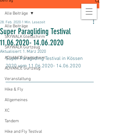
Beitrag
Alle Beiträge
28. Feb. 2020
1 Min. Lesezeit
Alle Beiträge
Super Paragliding Testival
SKYWALK Gleitschirm
11.06.2020- 14.06.2020
SKYWALK Gurtzeug
Aktualisiert:
1. März 2020
ADVANCE Gleitschirm
Super Paragliding Testival in Kössen 
2020 vom 11.06.2020- 14.06.2020
ADVANCE Gurtzeug
Veranstaltung
Hike & Fly
Allgemeines
XC
Tandem
Hike and Fly Testival