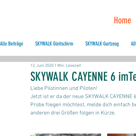
Home
Alle Beiträge
SKYWALK Gleitschirm
SKYWALK Gurtzeug
AD
12. Juni 2020
1 Min. Lesezeit
Hike & Fly
Allgemeines
XC
Tandem
Hike and F
SKYWALK CAYENNE 6 imTes
Liebe Pilotinnen und Piloten!
Jetzt ist er da der neue SKYWALK CAYENNE 6
Probe fliegen möchtest, melde dich einfach be
anderen drei Größen folgen in Kürze.