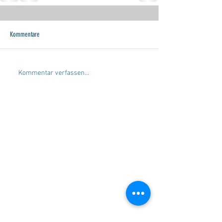
Kommentare
Kommentar verfassen...
SERVICE
Beratung
Gleitschirmverkauf
Gleitschirmankauf
Check-und Packservice
Tandemflüge
Flugschule Wildschönau
MARKEN
SKYWALK Paragliders