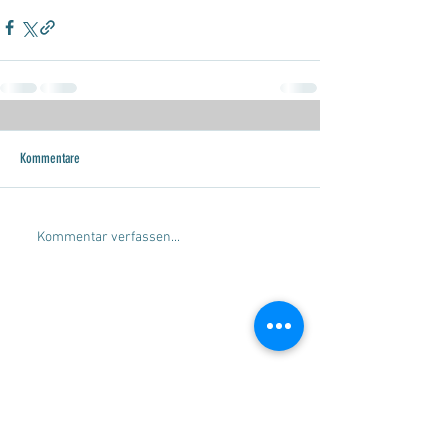
Kommentare
Kommentar verfassen...
SERVICE
Beratung
Gleitschirmverkauf
Gleitschirmankauf
Check-und Packservice
Tandemflüge