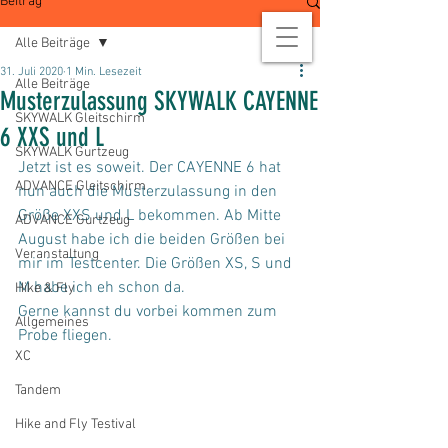
Beitrag
Alle Beiträge
31. Juli 2020
1 Min. Lesezeit
Alle Beiträge
Musterzulassung SKYWALK CAYENNE
SKYWALK Gleitschirm
6 XXS und L
SKYWALK Gurtzeug
Jetzt ist es soweit. Der CAYENNE 6 hat 
ADVANCE Gleitschirm
nun auch die Musterzulassung in den 
Größe XXS und L bekommen. Ab Mitte 
ADVANCE Gurtzeug
August habe ich die beiden Größen bei 
Veranstaltung
mir im Testcenter. Die Größen XS, S und 
M habe ich eh schon da. 
Hike & Fly
Gerne kannst du vorbei kommen zum 
Allgemeines
Probe fliegen. 
XC
Tandem
Hike and Fly Testival