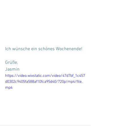
Ich wünsche ein schönes Wochenende!
Grüße,
Jasmin
https://video.wixstatic.com/video/47d7bf_1c457
d0302c9405fa588af10fca95d40/720p/mp4/file.
mp4