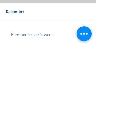
Kommentare
Kommentar verfassen...
SERVICE
Beratung
Gleitschirmverkauf
Gleitschirmankauf
Check-und Packservice
Tandemflüge
Flugschule Wildschönau
MARKEN
SKYWALK Paragliders
ADVANCE Paragliders
PHI