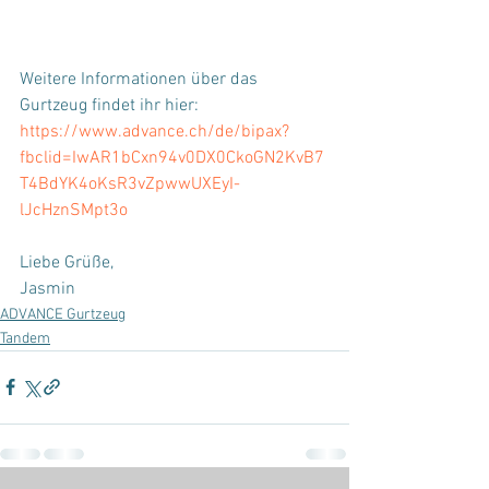
Weitere Informationen über das 
Gurtzeug findet ihr hier:
https://www.advance.ch/de/bipax?
fbclid=IwAR1bCxn94v0DX0CkoGN2KvB7
T4BdYK4oKsR3vZpwwUXEyI-
lJcHznSMpt3o
Liebe Grüße,
Jasmin
ADVANCE Gurtzeug
Tandem