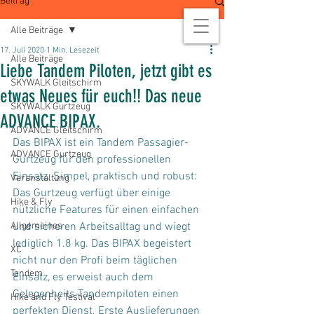
Beitrag
Alle Beiträge
17. Juli 2020
1 Min. Lesezeit
Alle Beiträge
Liebe Tandem Piloten, jetzt gibt es
SKYWALK Gleitschirm
etwas Neues für euch!! Das neue
SKYWALK Gurtzeug
ADVANCE BIPAX.
ADVANCE Gleitschirm
Das BIPAX ist ein Tandem Passagier-
ADVANCE Gurtzeug
Gurtzeug für den professionellen 
Einsatz. Simpel, praktisch und robust: 
Veranstaltung
Das Gurtzeug verfügt über einige 
Hike & Fly
nützliche Features für einen einfachen 
Allgemeines
und sicheren Arbeitsalltag und wiegt 
lediglich 1.8 kg. Das BIPAX begeistert 
XC
nicht nur den Profi beim täglichen 
Tandem
Einsatz, es erweist auch dem 
Gelegenheits-Tandempiloten einen 
Hike and Fly Testival
perfekten Dienst. Erste Auslieferungen 