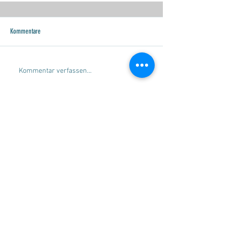
Kommentare
Kommentar verfassen...
SERVICE
Beratung
Gleitschirmverkauf
Gleitschirmankauf
Check-und Packservice
Tandemflüge
Flugschule Wildschönau
MARKEN
SKYWALK Paragliders