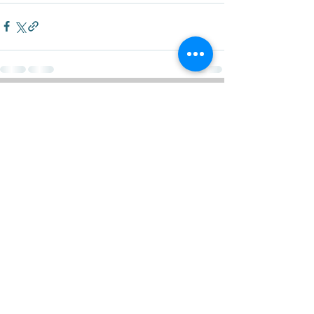
Kommentare
Kommentar verfassen...
SERVICE
Beratung
Gleitschirmverkauf
Gleitschirmankauf
Check-und Packservice
Tandemflüge