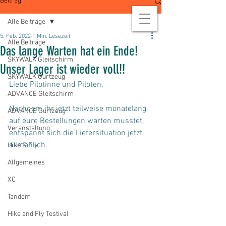
Beitrag
Alle Beiträge
5. Feb. 2022
1 Min. Lesezeit
Alle Beiträge
Das lange Warten hat ein Ende!
SKYWALK Gleitschirm
Unser Lager ist wieder voll!!
SKYWALK Gurtzeug
Liebe Pilotinne und Piloten,
ADVANCE Gleitschirm
Nachdem ihr jetzt teilweise monatelang 
ADVANCE Gurtzeug
auf eure Bestellungen warten musstet, 
Veranstaltung
entspannt sich die Liefersituation jetzt 
allmählich. 
Hike & Fly
Allgemeines
XC
Tandem
Hike and Fly Testival