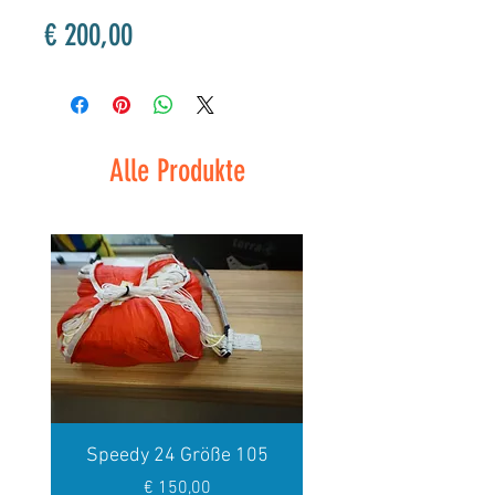
Preis
€ 200,00
Alle Produkte
Speedy 24 Größe 105
Preis
€ 150,00