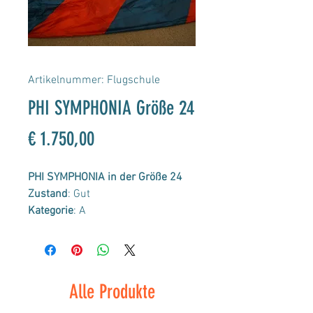
Artikelnummer: Flugschule
PHI SYMPHONIA Größe 24
Preis
€ 1.750,00
PHI SYMPHONIA in der Größe 24
Zustand
: Gut
Kategorie
: A
Gewichtsbereich:
90 kg- 110 kg
Tuchwert/ Porosität:
423,4
Sekunden
Stückprüfung:
Dezember 2018
Alle Produkte
Check bis:
April 2025
Farbe
: Blau/ Rot