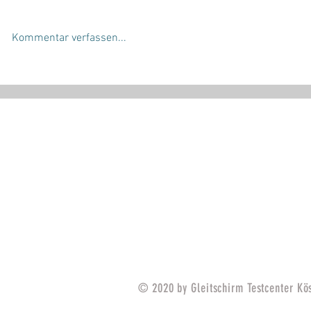
Kommentar verfassen...
SERVICE
MARKEN
Beratung
SKYWALK
Gleitschirmverkauf
ADVANCE 
Gleitschirmankauf
PHI
Check-und Packservice
SKYTRAX
Tandemflüge
Flugschule Wildschönau
© 2020 by Gleitschirm Testcenter Kö