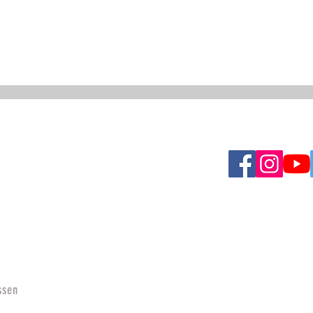
RECHTLICHES
Social Media
 Paragliders
Impressum
Paragliders
Datenschutz
X
ssen