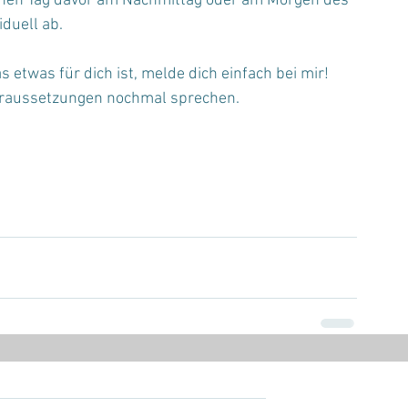
inen Tag davor am Nachmittag oder am Morgen des 
duell ab. 
s etwas für dich ist, melde dich einfach bei mir! 
oraussetzungen nochmal sprechen.