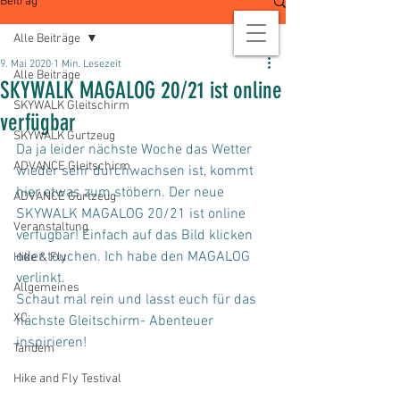
Beitrag
Alle Beiträge
9. Mai 2020
1 Min. Lesezeit
Alle Beiträge
SKYWALK MAGALOG 20/21 ist online
SKYWALK Gleitschirm
verfügbar
SKYWALK Gurtzeug
Da ja leider nächste Woche das Wetter 
ADVANCE Gleitschirm
wieder sehr durchwachsen ist, kommt 
hier etwas zum stöbern. Der neue 
ADVANCE Gurtzeug
SKYWALK MAGALOG 20/21 ist online 
Veranstaltung
verfügbar! Einfach auf das Bild klicken 
oder touchen. Ich habe den MAGALOG 
Hike & Fly
verlinkt.
Allgemeines
Schaut mal rein und lasst euch für das 
XC
nächste Gleitschirm- Abenteuer 
inspirieren!
Tandem
Hike and Fly Testival