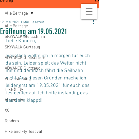
Beitrag
Alle Beiträge
12. Mai 2021
1 Min. Lesezeit
Alle Beiträge
Eröffnung am 19.05.2021
SKYWALK Gleitschirm
Liebe Kunden,
SKYWALK Gurtzeug
eigentlich wollte ich ja morgen für euch 
ADVANCE Gleitschirm
da sein. Leider spielt das Wetter nicht 
ADVANCE Gurtzeug
mit und demnach fährt die Seilbahn 
nicht. Aus diesen Gründen mache ich 
Veranstaltung
leider erst am 19.05.2021 für euch das 
Hike & Fly
Testcenter auf. Ich hoffe inständig, das 
Allgemeines
das dann klappt!!
XC
Tandem
Hike and Fly Testival