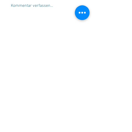
Kommentar verfassen...
SERVICE
Beratung
Gleitschirmverkauf
Gleitschirmankauf
Check-und Packservice
Tandemflüge
Flugschule Wildschönau
MARKEN
SKYWALK Paragliders
ADVANCE Paragliders
PHI
SKYTRAXX
RECHTLICHES
Impressum