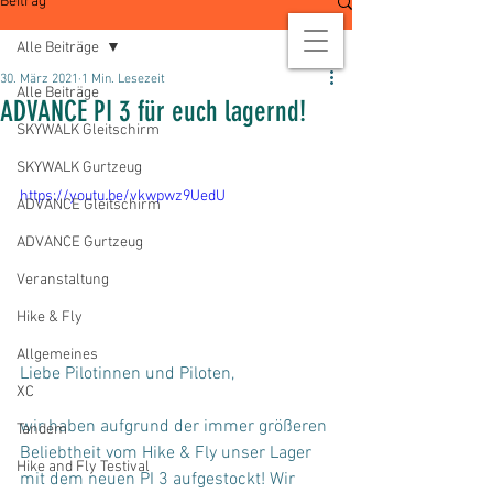
Beitrag
Alle Beiträge
30. März 2021
1 Min. Lesezeit
Alle Beiträge
ADVANCE PI 3 für euch lagernd!
SKYWALK Gleitschirm
SKYWALK Gurtzeug
https://youtu.be/vkwpwz9UedU
ADVANCE Gleitschirm
ADVANCE Gurtzeug
Veranstaltung
Hike & Fly
Allgemeines
Liebe Pilotinnen und Piloten,
XC
wir haben aufgrund der immer größeren 
Tandem
Beliebtheit vom Hike & Fly unser Lager 
Hike and Fly Testival
mit dem neuen PI 3 aufgestockt! Wir 